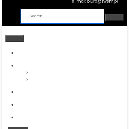
e-mail:
biuro@swem.pl
Strona główna
O firmie
O firmie
Park maszynowy
Oferta
Blog
Kontakt