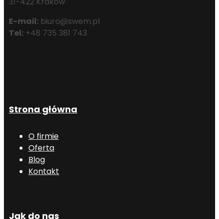
31-422 Kraków
E-mail:
biuro@swem.pl
Tel:
+48 735 381 743
Strona główna
O firmie
Oferta
Blog
Kontakt
Jak do nas