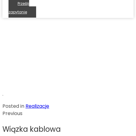
Prześlij
zapytanie
Wiązka kablowa
SWEM - Niezawodny prodcent wiązek kablowych
Realizacje
Wiązka kablowa
.
Posted in
Realizacje
Previous
Wiązka kablowa