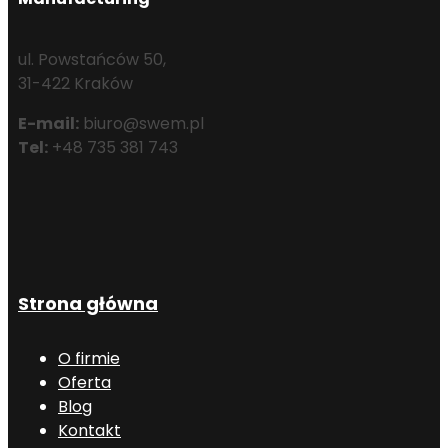
ul. Powstańców 50,
31-422 Kraków
E-mail:
biuro@swem.pl
Tel:
+48 735 381 743
Strona główna
O firmie
Oferta
Blog
Kontakt