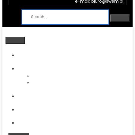
e-mail:
biuro@swem.pl
Strona główna
O firmie
O firmie
Park maszynowy
Oferta
Blog
Kontakt