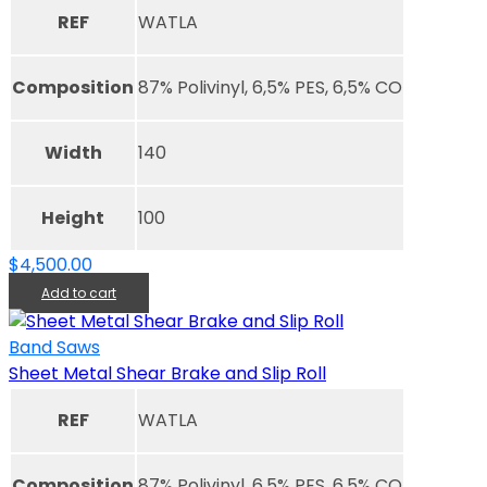
REF
WATLA
Composition
87% Polivinyl, 6,5% PES, 6,5% CO
Width
140
Height
100
$
4,500.00
Add to cart
Band Saws
Sheet Metal Shear Brake and Slip Roll
REF
WATLA
Composition
87% Polivinyl, 6,5% PES, 6,5% CO