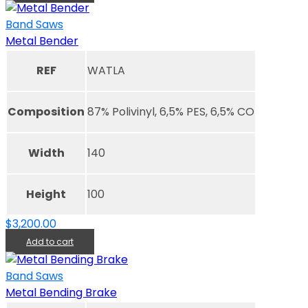
Band Saws
Metal Bender
REF
WATLA
Composition
87% Polivinyl, 6,5% PES, 6,5% CO
Width
140
Height
100
$
3,200.00
Add to cart
Band Saws
Metal Bending Brake