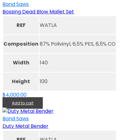
Band Saws
Bossing Dead Blow Mallet Set
REF
WATLA
Composition
87% Polivinyl, 6,5% PES, 6,5% CO
Width
140
Height
100
$
4,000.00
Add to cart
Band Saws
Duty Metal Bender
REF
WATLA