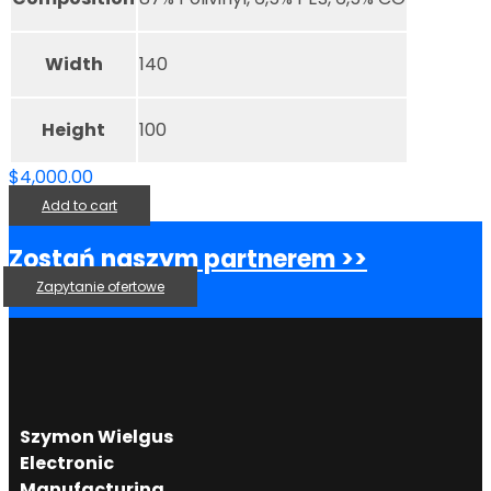
Width
140
Height
100
$
4,000.00
Add to cart
Zostań naszym partnerem >>
Zapytanie ofertowe
Szymon Wielgus
Electronic
Manufacturing