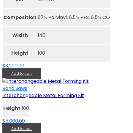
Composition
87% Polivinyl, 6,5% PES, 6,5% CO
Width
140
Height
100
$
3,200.00
Add to cart
Band Saws
Interchangeable Metal Forming Kit
Height
100
$
5,000.00
Add to cart