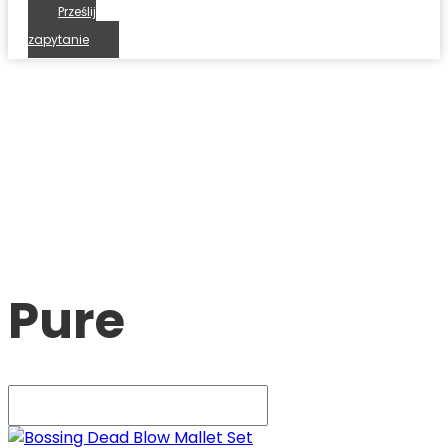
Prześlij
zapytanie
Pure
SWEM - Niezawodny prodcent wiązek kablowych
Produkty
Pure
Pure