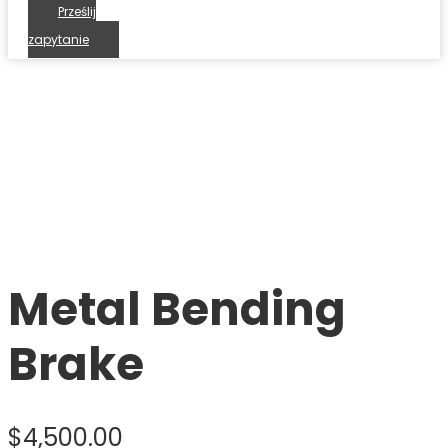
Prześlij
zapytanie
Band Saws
SWEM - Niezawodny prodcent wiązek kablowych
Produkty
Metal Bending Brake
Metal Bending
Brake
$
4,500.00