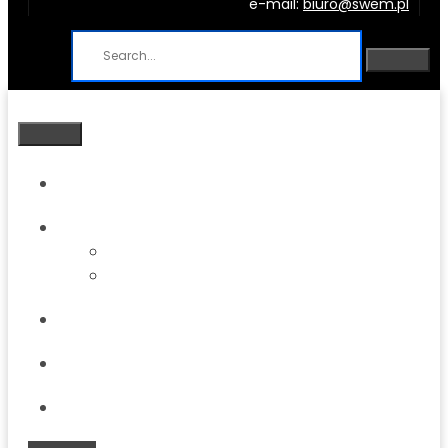
e-mail:
biuro@swem.pl
Strona główna
O firmie
O firmie
Park maszynowy
Oferta
Blog
Kontakt